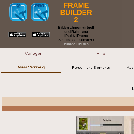
FRAME
BUILDER
2
Bilderrahmen virtuell
und Rahmung
iPad & iPhone
Sie sind der Künstler !
Clairanne Filaudeau
Vorlegen
Hilfe
Mass Verkzeug
Personliche Elements
Äuss
M