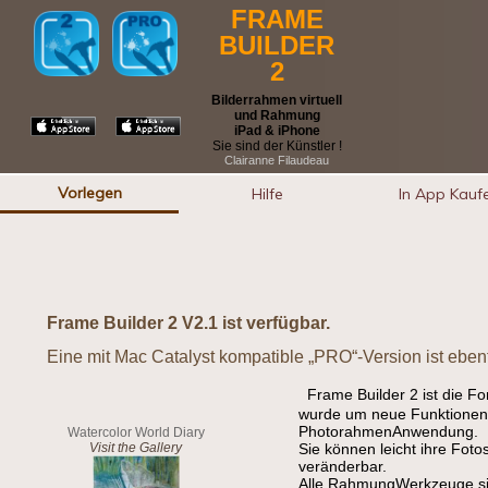
FRAME
BUILDER
2
Bilderrahmen virtuell
und Rahmung
iPad & iPhone
Sie sind der Künstler !
Clairanne Filaudeau
Vorlegen
Hilfe
In App Kauf
Frame Builder 2 V2.1 ist verfügbar.
Eine mit Mac Catalyst kompatible „PRO“-Version ist ebenfa
Frame Builder 2 ist die F
wurde um neue Funktionen e
PhotorahmenAnwendung.
Watercolor World Diary
Visit the Gallery
Sie können leicht ihre Foto
veränderbar.
Alle RahmungWerkzeuge sin