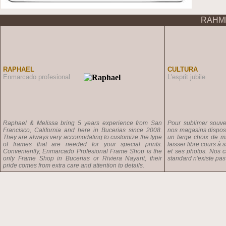
RAHM
RAPHAEL
CULTURA
Enmarcado profesional
L'esprit jubile
Raphael & Melissa bring 5 years experience from San
Pour sublimer souven
Francisco, California and here in Bucerias since 2008.
nos magasins dispose
They are always very accomodating to customize the type
un large choix de m
of frames that are needed for your special prints.
laisser libre cours à 
Conveniently, Enmarcado Profesional Frame Shop is the
et ses photos. Nos 
only Frame Shop in Bucerias or Riviera Nayarit, their
standard n'existe pas 
pride comes from extra care and attention to details.