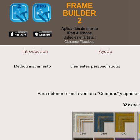
FRAME
BUILDER
2
Aplicación de marco
iPad & iPhone
Usted es el artista !
Clairanne Filaudeau
Introduccion
Ayuda
Medida instrumento
Elementes personalizadas
Para obtenerlo: en la ventana "Compras",y apriete 
32 extra