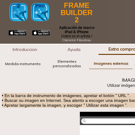
FRAME
BUILDER
2
Aplicación de marco
iPad & iPhone
Usted es el artista !
Clairanne Filaudeau
Extra compr
Introduccion
Ayuda
Elementes
Imagenes externas
Medida instrumento
personalizadas
IMAG
Utilizar imáge
• En la barra de instrumento de imágenes, apretar el botón " URL ".
• Buscar su imagen en Internet. Sea atento a escoger una imagen ba
• Apretar largamente la imagen, y escoger " Utilizar esta imagen ".