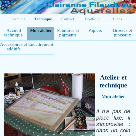
Accueil
Technique
Contact
Boutique
Liens
Accueil
Mon atelier
Peintures et
Papiers
Brosses et
technique
pigments
pinceaux
Accessoires et
Encadrement
additifs
Atelier et
technique
Mon atelier
Il n'a pas de
place fixe, il
s'improvise :
dans un coin