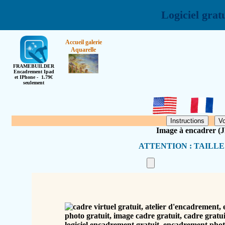
Logiciel grat
Accueil galerie
Aquarelle
FRAMEBUILDER
Encadrement Ipad
et IPhone - 1.79€
seulement
Image à encadrer (
ATTENTION : TAILL